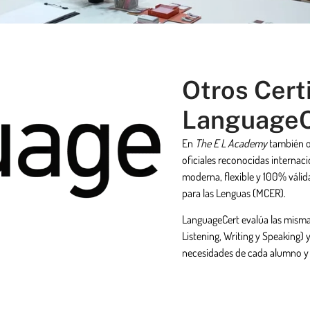
Otros Certi
LanguageC
En
The E L Academy
también o
oficiales reconocidas interna
moderna, flexible y 100% váli
para las Lenguas (MCER).
LanguageCert evalúa las misma
Listening, Writing y Speaking)
necesidades de cada alumno y 