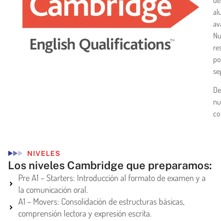
al
av
Nu
re
po
se
De
nu
co
NIVELES
Los niveles Cambridge que preparamos:
Pre A1 – Starters: Introducción al formato de examen y a
la comunicación oral.
A1 – Movers: Consolidación de estructuras básicas,
comprensión lectora y expresión escrita.